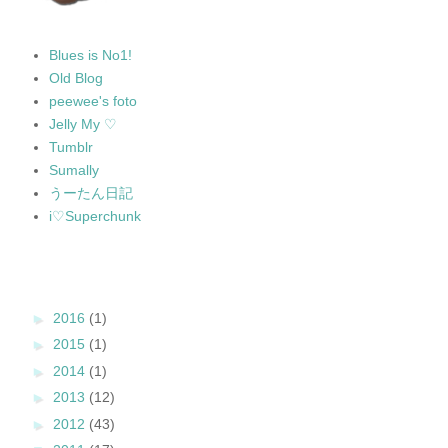
Blues is No1!
Old Blog
peewee's foto
Jelly My ♡
Tumblr
Sumally
うーたん日記
i♡Superchunk
►
2016
(1)
►
2015
(1)
►
2014
(1)
►
2013
(12)
►
2012
(43)