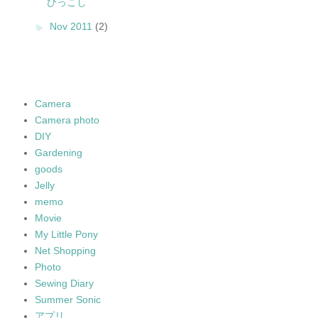
ひっこし
►
Nov 2011
(2)
Camera
Camera photo
DIY
Gardening
goods
Jelly
memo
Movie
My Little Pony
Net Shopping
Photo
Sewing Diary
Summer Sonic
アプリ