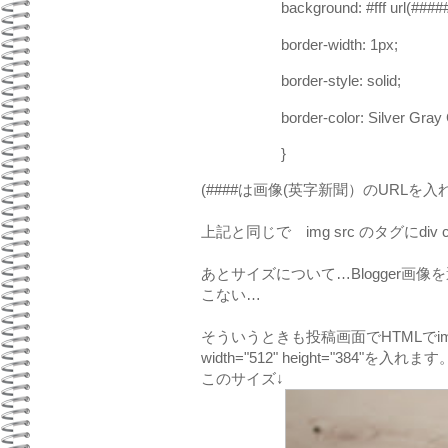
background: #fff url(####
border-width: 1px;
border-style: solid;
border-color: Silver Gray 
}
(####は画像(英字新聞）のURLを入
上記と同じで img src のタグにdiv c
あとサイズについて…Blogger
こない…
そういうときも投稿画面でHTMLでi
width="512" height="384"を入れます
このサイズ↓