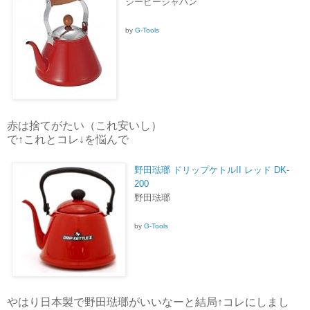
シービージャパン
by
G-Tools
赤は捨てがたい（これ安いし）
で↑これとコレ↓を悩んで
野田琺瑯 ドリップケトルII レッド DK-
200
野田琺瑯
by
G-Tools
やはり日本製で野田琺瑯がいいなーと結局↑コレにしまし