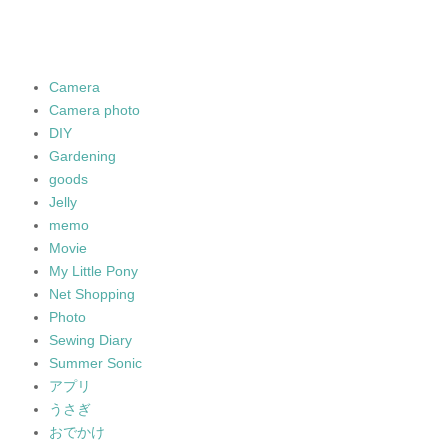
Camera
Camera photo
DIY
Gardening
goods
Jelly
memo
Movie
My Little Pony
Net Shopping
Photo
Sewing Diary
Summer Sonic
アプリ
うさぎ
おでかけ