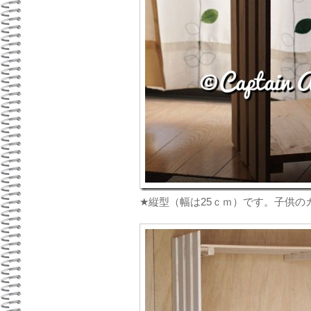
★縦型（幅は25ｃｍ）です。子供の