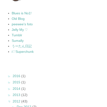
Blues is No1!
Old Blog
peewee's foto
Jelly My ♡
Tumblr
Sumally
うーたん日記
i♡Superchunk
►
2016
(1)
►
2015
(1)
►
2014
(1)
►
2013
(12)
▼
2012
(43)
►
Dec 2012
(2)