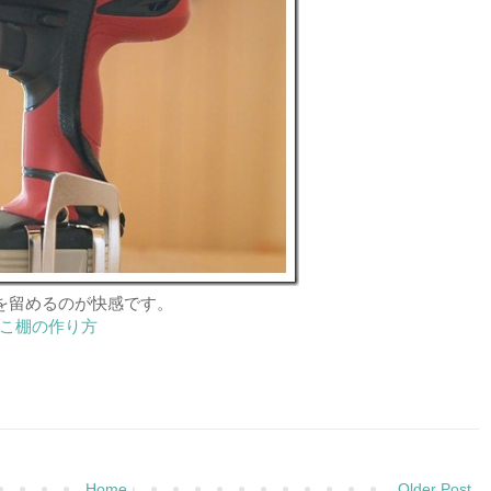
を留めるのが快感です。
こ棚の作り方
Home
Older Post