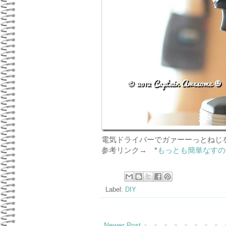
電気ドライバーでガァーーっとねじ
参考リンク→ *
もっとも簡単なすの
Label:
DIY
Newer Post